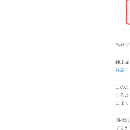
当社で
純正品
注意！
このよ
するよ
により
商標の
てくだ