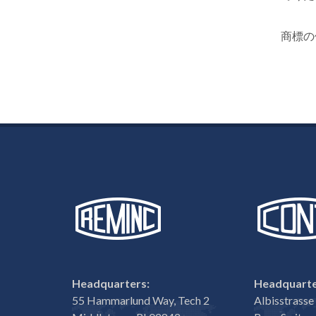
商標の使
Headquarters:
Headquarte
55 Hammarlund Way, Tech 2
Albisstrass