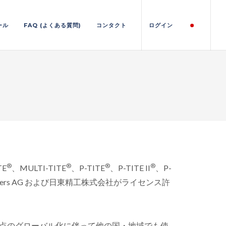
ール
FAQ (よくある質問)
コンタクト
ログイン
®
®
®
®
TE
、MULTI-TITE
、P-TITE
、P-TITE II
、P-
teners AG および日東精工株式会社がライセンス許
点のグローバル化に伴って他の国・地域でも使