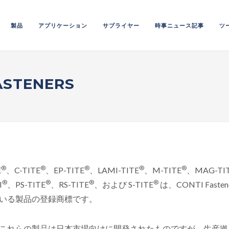
製品
アプリケーション
サプライヤー
時事ニュース記事
ツ
ASTENERS
®
®
®
®
®
E
、C-TITE
、EP-TITE
、LAMI-TITE
、M-TITE
、MAG-TI
®
®
®
®
I
、PS-TITE
、RS-TITE
、および S-TITE
は、CONTI Fas
いる製品の登録商標です。
これらの製品は日本市場向けに開発されたものですが、生産拠