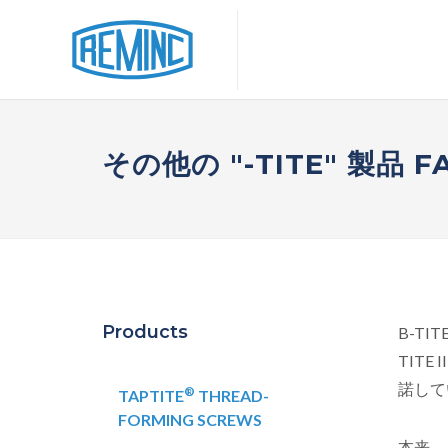
その他の "-TITE" 製品 F
Products
B-TIT
TITE II
諾して
®
TAPTITE
THREAD-
FORMING SCREWS
本来、