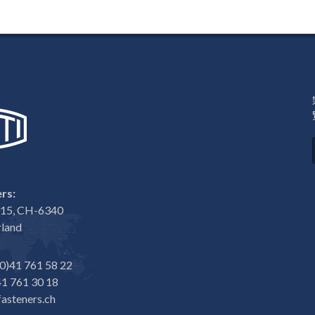
rs:
e 15, CH-6340
rland
0)41 761 58 22
1 761 30 18
asteners.ch