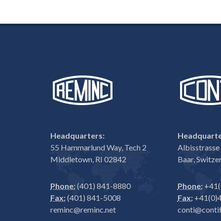
Headquarters:
Headquarte
55 Hammarlund Way, Tech 2
Albisstrass
Middletown, RI 02842
Baar, Switze
Phone:
(401) 841-8880
Phone:
+41(
Fax:
(401) 841-5008
Fax:
+41(0)4
reminc@reminc.net
conti@contif