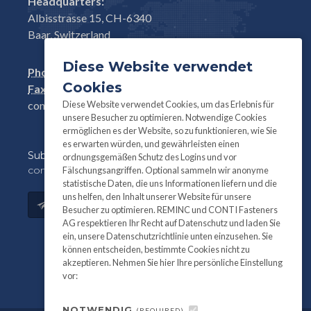
Headquarters:
Albisstrasse 15, CH-6340
Baar, Switzerland
Diese Website verwendet
Phone:
+41(0)41 761 58 22
Cookies
Fax:
+41(0)41 761 30 18
Diese Website verwendet Cookies, um das Erlebnis für
conti@contifasteners.ch
unsere Besucher zu optimieren. Notwendige Cookies
ermöglichen es der Website, so zu funktionieren, wie Sie
es erwarten würden, und gewährleisten einen
Subscribe
to our newsletter for product and
ordnungsgemäßen Schutz des Logins und vor
company information:
Fälschungsangriffen. Optional sammeln wir anonyme
statistische Daten, die uns Informationen liefern und die
uns helfen, den Inhalt unserer Website für unsere
Subscribe
Besucher zu optimieren. REMINC und CONTI Fasteners
AG respektieren Ihr Recht auf Datenschutz und laden Sie
ein, unsere Datenschutzrichtlinie unten einzusehen. Sie
können entscheiden, bestimmte Cookies nicht zu
akzeptieren. Nehmen Sie hier Ihre persönliche Einstellung
vor:
NOTWENDIG
(REQUIRED)