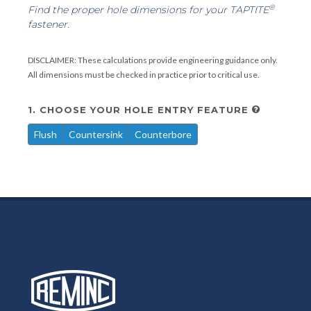
®
Find the proper hole dimensions for your TAPTITE
fastener.
DISCLAIMER: These calculations provide engineering guidance only.
All dimensions must be checked in practice prior to critical use.
1. CHOOSE YOUR HOLE ENTRY FEATURE
Flush
Countersink
Counterbore