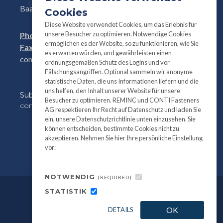
Baar, Switzerland
Cookies
Diese Website verwendet Cookies, um das Erlebnis für
unsere Besucher zu optimieren. Notwendige Cookies
Phone:
+41(0)41 761 58 22
ermöglichen es der Website, so zu funktionieren, wie Sie
Fax:
+41(0)41 761 30 18
es erwarten würden, und gewährleisten einen
conti@contifasteners.ch
ordnungsgemäßen Schutz des Logins und vor
Fälschungsangriffen. Optional sammeln wir anonyme
statistische Daten, die uns Informationen liefern und die
uns helfen, den Inhalt unserer Website für unsere
Subscribe
to our newsletter for product and
Besucher zu optimieren. REMINC und CONTI Fasteners
company information:
AG respektieren Ihr Recht auf Datenschutz und laden Sie
ein, unsere Datenschutzrichtlinie unten einzusehen. Sie
können entscheiden, bestimmte Cookies nicht zu
akzeptieren. Nehmen Sie hier Ihre persönliche Einstellung
vor:
NOTWENDIG
(REQUIRED)
STATISTIK
©
All information and photography
2026
OK
DETAILS
REMINC / CONTI Fasteners.