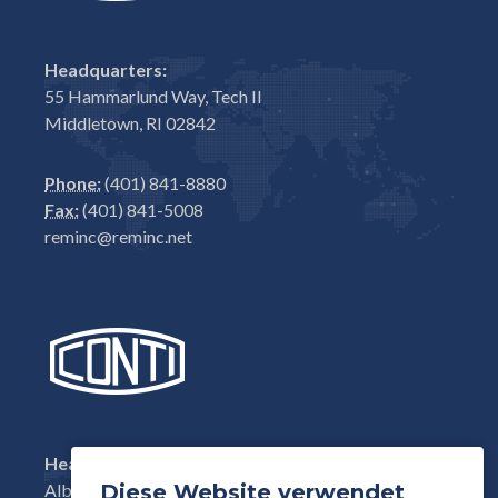
Headquarters:
55 Hammarlund Way, Tech II
Middletown, RI 02842
Phone:
(401) 841-8880
Fax:
(401) 841-5008
reminc@reminc.net
Headquarters:
Diese Website verwendet
Albisstrasse 15, CH-6340