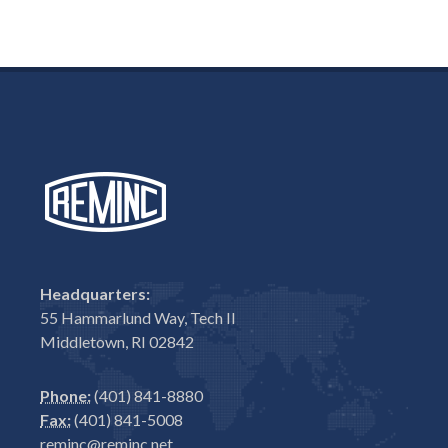
Headquarters:
55 Hammarlund Way, Tech II
Middletown, RI 02842
Phone:
(401) 841-8880
Fax:
(401) 841-5008
reminc@reminc.net