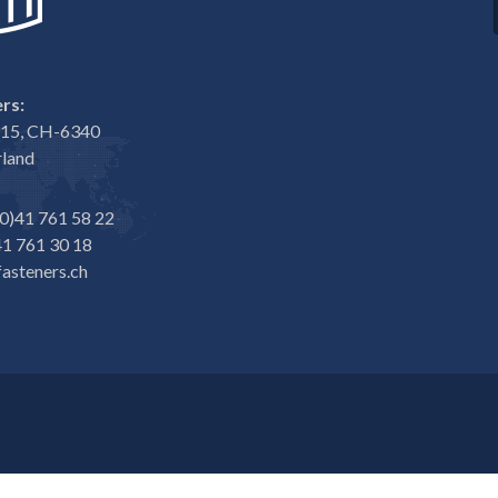
rs:
e 15, CH-6340
rland
0)41 761 58 22
1 761 30 18
asteners.ch