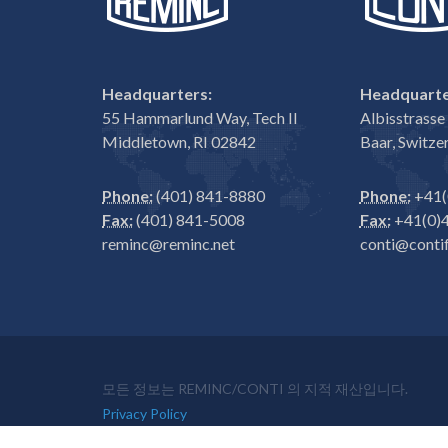
Headquarters:
Headquarte
55 Hammarlund Way, Tech II
Albisstrass
Middletown, RI 02842
Baar, Switze
Phone:
(401) 841-8880
Phone:
+41(
Fax:
(401) 841-5008
Fax:
+41(0)4
reminc@reminc.net
conti@contif
모든 정보는 REMINC/CONTI 의 지적 재산입니다.
Privacy Policy