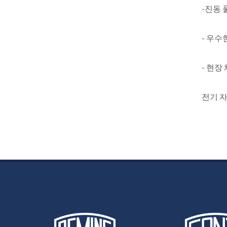
-진동
- 우수
- 현장
전기 