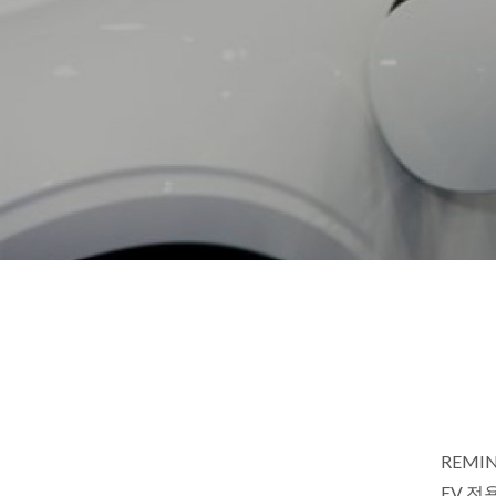
REMI
EV 