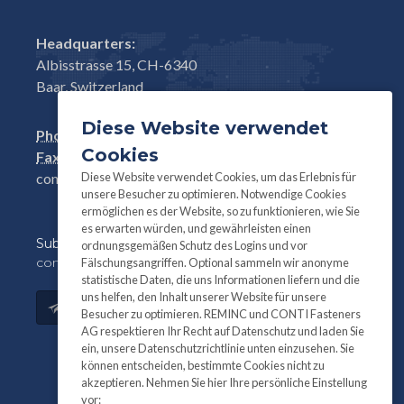
Headquarters:
Albisstrasse 15, CH-6340
Baar, Switzerland
Diese Website verwendet
Phone:
+41(0)41 761 58 22
Cookies
Fax:
+41(0)41 761 30 18
Diese Website verwendet Cookies, um das Erlebnis für
conti@contifasteners.ch
unsere Besucher zu optimieren. Notwendige Cookies
ermöglichen es der Website, so zu funktionieren, wie Sie
es erwarten würden, und gewährleisten einen
Subscribe
to our newsletter for product and
ordnungsgemäßen Schutz des Logins und vor
company information:
Fälschungsangriffen. Optional sammeln wir anonyme
statistische Daten, die uns Informationen liefern und die
uns helfen, den Inhalt unserer Website für unsere
Subscribe
Besucher zu optimieren. REMINC und CONTI Fasteners
AG respektieren Ihr Recht auf Datenschutz und laden Sie
ein, unsere Datenschutzrichtlinie unten einzusehen. Sie
können entscheiden, bestimmte Cookies nicht zu
akzeptieren. Nehmen Sie hier Ihre persönliche Einstellung
vor: