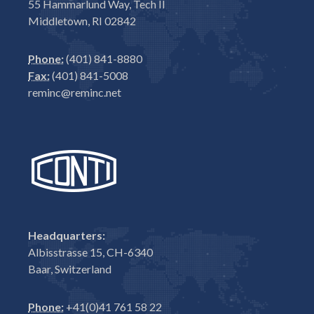
55 Hammarlund Way, Tech II
Middletown, RI 02842
Phone:
(401) 841-8880
Fax:
(401) 841-5008
reminc@reminc.net
Headquarters:
Albisstrasse 15, CH-6340
Baar, Switzerland
Phone:
+41(0)41 761 58 22