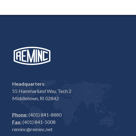
Headquarters:
55 Hammarlund Way, Tech 2
Middletown, RI 02842
Phone:
(401) 841-8880
Fax:
(401) 841-5008
reminc@reminc.net