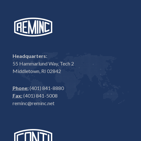
Headquarters:
55 Hammarlund Way, Tech 2
Middletown, RI 02842
Phone:
(401) 841-8880
Fax:
(401) 841-5008
reminc@reminc.net