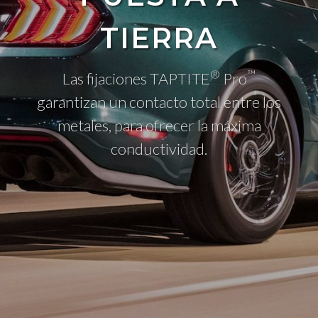
TIERRA
®
™
Las fijaciones TAPTITE
Pro
garantizan un contacto total entre los
metales, para ofrecer la máxima
conductividad.