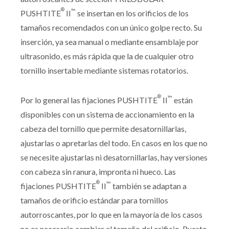
®
™
PUSHTITE
II
se insertan en los orificios de los
tamaños recomendados con un único golpe recto. Su
inserción, ya sea manual o mediante ensamblaje por
ultrasonido, es más rápida que la de cualquier otro
tornillo insertable mediante sistemas rotatorios.
®
™
Por lo general las fijaciones PUSHTITE
II
están
disponibles con un sistema de accionamiento en la
cabeza del tornillo que permite desatornillarlas,
ajustarlas o apretarlas del todo. En casos en los que no
se necesite ajustarlas ni desatornillarlas, hay versiones
con cabeza sin ranura, impronta ni hueco. Las
®
™
fijaciones PUSHTITE
II
también se adaptan a
tamaños de orificio estándar para tornillos
autorroscantes, por lo que en la mayoría de los casos
no es necesario cambiar el tamaño del orificio. Puesto