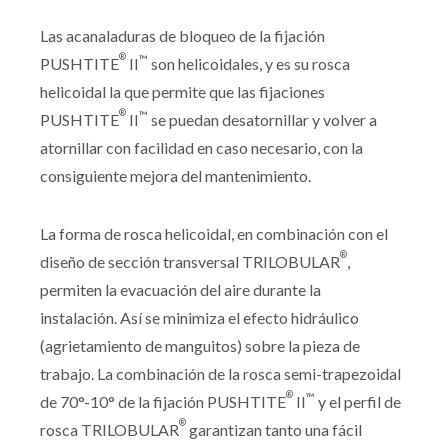
Las acanaladuras de bloqueo de la fijación
®
™
PUSHTITE
II
son helicoidales, y es su rosca
helicoidal la que permite que las fijaciones
®
™
PUSHTITE
II
se puedan desatornillar y volver a
atornillar con facilidad en caso necesario, con la
consiguiente mejora del mantenimiento.
La forma de rosca helicoidal, en combinación con el
®
diseño de sección transversal TRILOBULAR
,
permiten la evacuación del aire durante la
instalación. Así se minimiza el efecto hidráulico
(agrietamiento de manguitos) sobre la pieza de
trabajo. La combinación de la rosca semi-trapezoidal
®
™
de 70°-10° de la fijación PUSHTITE
II
y el perfil de
®
rosca TRILOBULAR
garantizan tanto una fácil