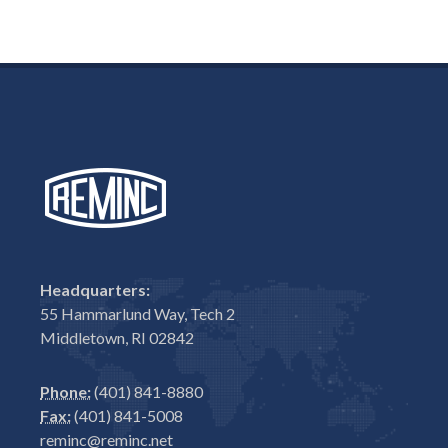
Headquarters:
55 Hammarlund Way, Tech 2
Middletown, RI 02842
Phone:
(401) 841-8880
Fax:
(401) 841-5008
reminc@reminc.net