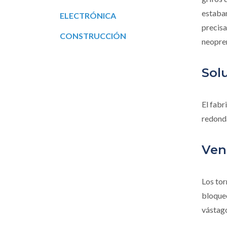
estaban
ELECTRÓNICA
precisa
CONSTRUCCIÓN
neopren
Sol
El fabr
redon
Vent
Los to
bloque
vástago