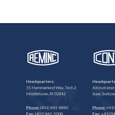
Headquarters:
Headquarte
55 Hammarlund Way, Tech 2
Albisstrass
Middletown, RI 02842
Baar, Switze
Phone:
(401) 841-8880
Phone:
+41(
Fax:
(401) 841-5008
Fax:
+41(0)4