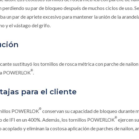
 perdiendo su par de bloqueo después de muchos ciclos de uso. S
ba un par de apriete excesivo para mantener la unión de la arandel
o y el vástago del grifo.
ución
icante sustituyó los tornillos de rosca métrica con parche de nailon
®
da POWERLOK
.
ajas para el cliente
®
rnillos POWERLOK
conservan su capacidad de bloqueo durante mu
®
o de IFI en un 400%. Además, los tornillos POWERLOK
ejercen su
 acoplado y eliminan la costosa aplicación de parches de nailon, a