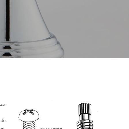
sca
 de
lon