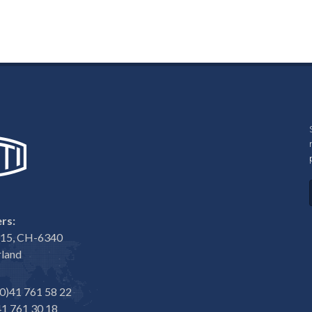
rs:
e 15, CH-6340
rland
0)41 761 58 22
1 761 30 18