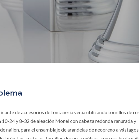
blema
icante de accesorios de fontanería venía utilizando tornillos de ro
a 10-24 y 8-32 de aleación Monel con cabeza redonda ranurada y
de nailon, para el ensamblaje de arandelas de neopreno a vástagos
de latón. Los costosos tornillos de rosca métrica con parche de nai