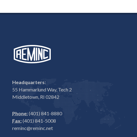
Headquarters:
55 Hammarlund Way, Tech 2
Middletown, RI 02842
Phone:
(401) 841-8880
Fax:
(401) 841-5008
reminc@reminc.net