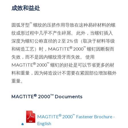
成效和益处
™
圆弧牙型
螺纹的压挤作用导致在这种易碎材料的螺
纹成形过程中几乎不产生碎屑。 此外，当螺钉插入
深度为螺钉公称直径的 2 至 2½ 倍（取决于材料等级
®
™
和铸造工艺）时，MAGTITE
2000
螺钉因断裂而
失效，而不是因内螺纹滑牙而失效。 使用
®
™
MAGTITE
2000
螺钉的好处是可以节省更多的材
料和重量，因为铸造设计不需要在紧固部位增加额外
重量。
®
™
MAGTITE
2000
Documents
®
™
MAGTITE
2000
Fastener Brochure -
English