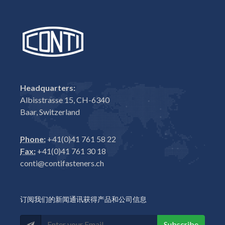
Headquarters:
Albisstrasse 15, CH-6340
Baar, Switzerland
Phone:
+41(0)41 761 58 22
Fax:
+41(0)41 761 30 18
conti@contifasteners.ch
订阅我们的新闻通讯获得产品和公司信息
Subscribe