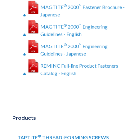
®
™
MAGTITE
2000
Fastener Brochure -
Japanese
®
™
MAGTITE
2000
Engineering
Guidelines - English
®
™
MAGTITE
2000
Engineering
Guidelines - Japanese
REMINC Full-line Product Fasteners
Catalog - English
Products
®
TAPTITE
THREAD-FORMING SCREWS