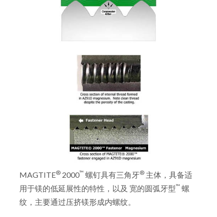
®
™
®
MAGTITE
2000
螺钉具有三角牙
主体，具备适
™
用于镁的低延展性的特性，以及 宽的圆弧牙型
螺
纹，主要通过压挤镁形成内螺纹。