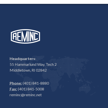
Headquarters:
55 Hammarlund Way, Tech 2
Middletown, RI 02842
Phone:
(401) 841-8880
Fax:
(401) 841-5008
reminc@reminc.net